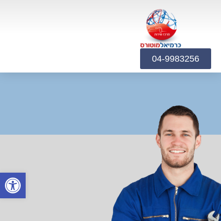
04-9983256
פתח