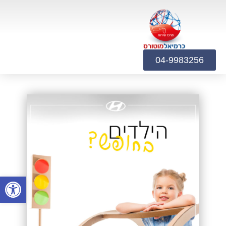
04-9983256
פתח