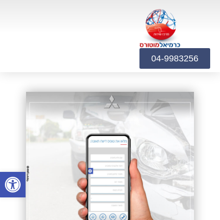
04-9983256
פתח