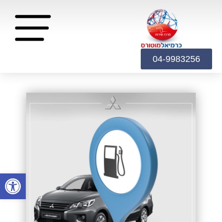
04-9983256
פתח