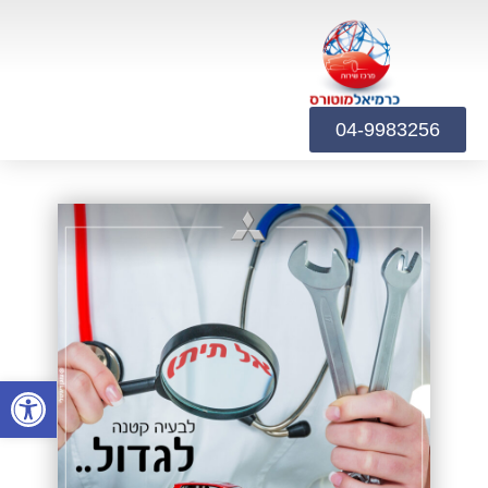
04-9983256
פתח