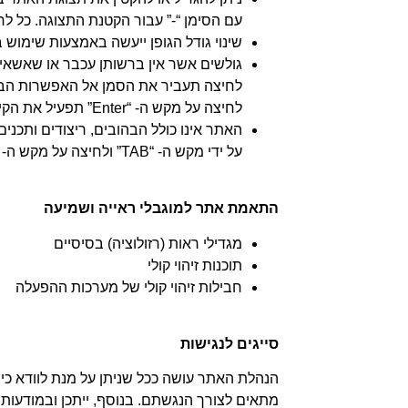
עם הסימן “-” עבור הקטנת התצוגה. כל לחי
שינוי גודל הגופן ייעשה באמצעות שימוש
לחיצה תעביר את הסמן אל האפשרות ה
לחיצה על מקש ה- “Enter” תפעיל את הקישור עליו נמצא הסמן
האתר אינו כולל הבהובים, ריצודים ותכנ
על ידי מקש ה- “TAB” ולחיצה על מקש ה- “Enter"
התאמת אתר למוגבלי ראייה ושמיעה
מגדילי ראות (רזולוציה) בסיסיים
תוכנות זיהוי קולי
חבילות זיהוי קולי של מערכות ההפעלה
סייגים לנגישות
הנהלת האתר עושה ככל שניתן על מנת לוודא כי כ
מתאים לצורך הנגשתם. בנוסף, ייתכן ובמודעות