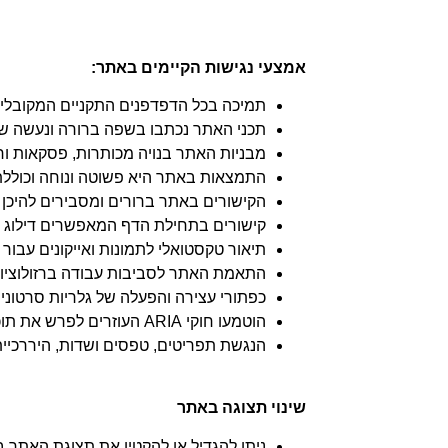
אמצעי נגישות הקיימים באתר:
תמיכה בכל הדפדפנים התקניים המקובלים (כמו plorer, FireFox, Opera, Mozila
תכני האתר נכתבו בשפה ברורה ונעשה שי
מבניות האתר בנויה מכותרות, פסקאות ו
התמצאות באתר היא פשוטה ונוחה וכוללת 
הקישורים באתר ברורים ומסבירים להיכן
קישורים בתחילת הדף המאפשרים דילוג ל
תיאור טקסטואלי לתמונות ואייקונים עבור ט
התאמת האתר לסביבות עבודה ברזולוציות 
כפתורי עצירה והפעלה של גלריות סרטוני
הוטמעו חוקי ARIA העוזרים לפרש את תוכן האתר בצורה מדויקת וטובה יותר
הנגשת תפריטים, טפסים ושדות, היררכיית 
שינוי תצוגה באתר