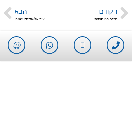
הקודם
הבא
סכנה בטיחותית!
עיד אל-אד'חא שמח!