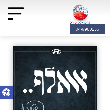
04-9983256
פתח