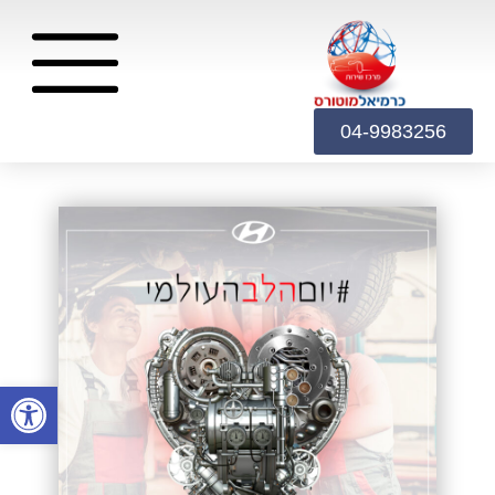
04-9983256
פתח