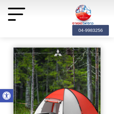
04-9983256
פתח