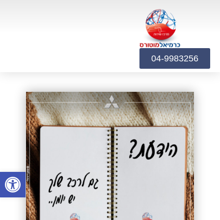
04-9983256
פתח