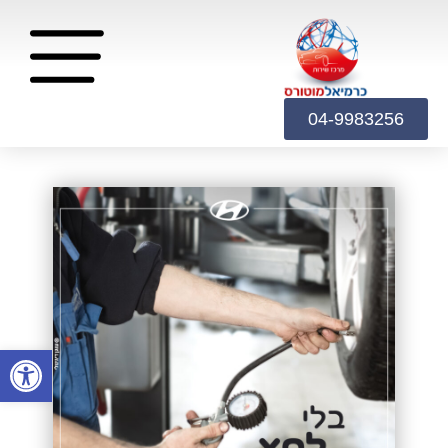
04-9983256
פתח