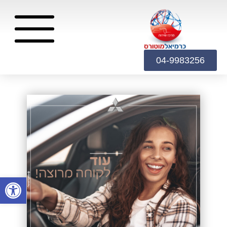
04-9983256
פתח