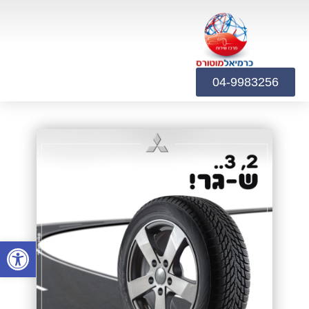
04-9983256
פתח